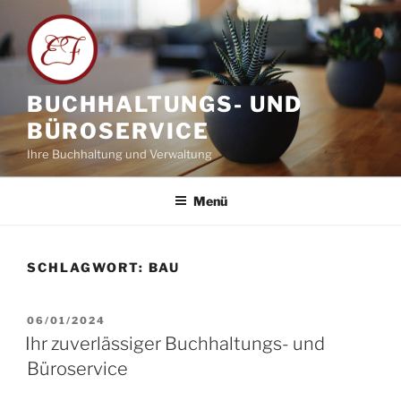
Zum
Inhalt
springen
BUCHHALTUNGS- UND
BÜROSERVICE
Ihre Buchhaltung und Verwaltung
Menü
SCHLAGWORT:
BAU
VERÖFFENTLICHT
06/01/2024
AM
Ihr zuverlässiger Buchhaltungs- und
Büroservice